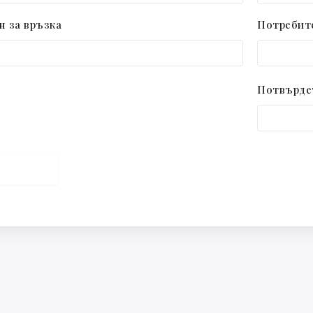
н за връзка
Потребит
Потвърде
РАЩАНЕ