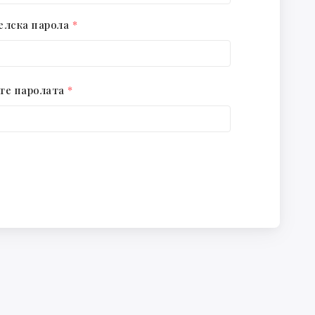
елска парола
*
те паролата
*