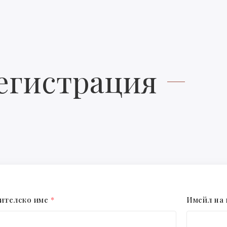
егистрация
ителско име
*
Имейл на