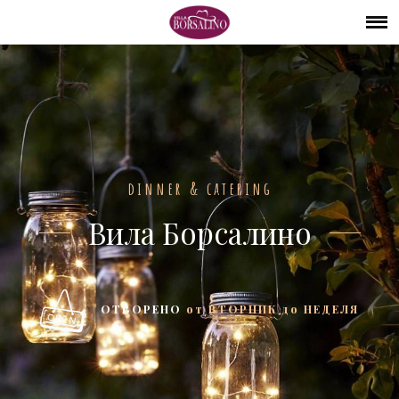
dinner & catering
Вила Борсалино
ОТВОРЕНО
от ВТОРНИК до НЕДЕЛЯ