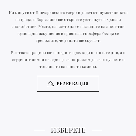
На минути от Панчаревското езеро и далеч от шумотевицата
на града, в Борсалино ще откриете уют, вкусна храна и
спокойствие. Място, на което да се насладите на апетитни
кулинарни изкушения и приятна атмосфера без да се
тревожите, че децата ще скучаят.
В лятната градина ще намерите прохлада в топлите дни, а в
студените зимни вечери ще се погрижим да се отпуснете в
топлината на нашата камина.
РЕЗЕРВАЦИЯ
ИЗБЕРЕТЕ