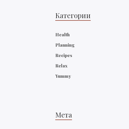
Категории
Health
Planning
Recipes
Relax
Yummy
Мета